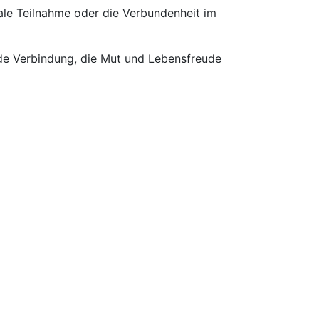
tale Teilnahme oder die Verbundenheit im
nde Verbindung, die Mut und Lebensfreude
ächste Termine
.08. - 30.08.2026
dul I - Das Erlebnis Lachen
- Basismodul