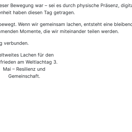
dieser Bewegung war – sei es durch physische Präsenz, digi
enheit haben diesen Tag getragen.
t bewegt. Wenn wir gemeinsam lachen, entsteht eine bleibe
ommenden Momente, die wir miteinander teilen werden.
ng verbunden.
ltweites Lachen für den
frieden am Weltlachtag 3.
Mai – Resilienz und
Gemeinschaft.
Links
N
Home
29
Kontakt
Mo