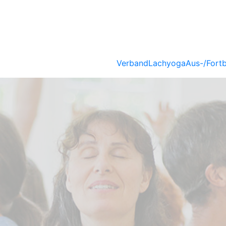
Verband
Lachyoga
Aus-/Fortb
PÄISCHER
BERUFS