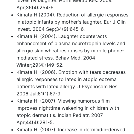
levels by laughter. Horm Metab Res. 2004
Apr;36(4):254-6.
Kimata H.(2004). Reduction of allergic responses
in atopic infants by mother's laughter. Eur J Clin
Invest. 2004 Sep;34(9):645-6.
Kimata H. (2004). Laughter counteracts
enhancement of plasma neurotrophin levels and
allergic skin wheal responses by mobile phone-
mediated stress. Behav Med. 2004
Winter;29(4):149-52.
Kimata H. (2006). Emotion with tears decreases
allergic responses to latex in atopic eczema
patients with latex allergy. J Psychosom Res.
2006 Jul;61(1):67-9.
Kimata H. (2007). Viewing humorous film
improves nighttime wakening in children with
atopic dermatitis. Indian Pediatr. 2007
Apr;44(4):281-5.
Kimata H. (2007). Increase in dermcidin-derived