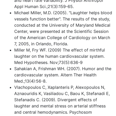
and heart rate variability. J Physiol Anthropol
Appl Human Sci.;21(3):159-65.
Michael Miller, M.D. (2005). "Laughter helps blood
vessels function better". The results of the study,
conducted at the University of Maryland Medical
Center, were presented at the Scientific Session
of the American College of Cardiology on March
7, 2005, in Orlando, Florida.
Miller M, Fry WF. (2009) The effect of mirthful
laughter on the human cardiovascular system.
Med Hypotheses. Nov;73(5):636-9
Sahakian A, Frishman WH. (2007). Humor and the
cardiovascular system. Altern Ther Health
Med.;13(4):56-8.
Vlachopoulos C, Xaplanteris P, Alexopoulos N,
Aznaouridis K, Vasiliadou C, Baou K, Stefanadi E,
Stefanadis C. (2009). Divergent effects of
laughter and mental stress on arterial stiffness
and central hemodynamics. Psychosom