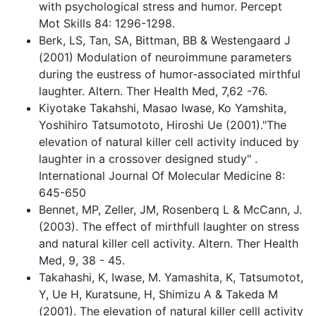
with psychological stress and humor. Percept
Mot Skills 84: 1296-1298.
Berk, LS, Tan, SA, Bittman, BB & Westengaard J
(2001) Modulation of neuroimmune parameters
during the eustress of humor-associated mirthful
laughter. Altern. Ther Health Med, 7,62 -76.
Kiyotake Takahshi, Masao Iwase, Ko Yamshita,
Yoshihiro Tatsumototo, Hiroshi Ue (2001)."The
elevation of natural killer cell activity induced by
laughter in a crossover designed study" .
International Journal Of Molecular Medicine 8:
645-650
Bennet, MP, Zeller, JM, Rosenberq L & McCann, J.
(2003). The effect of mirthfull laughter on stress
and natural killer cell activity. Altern. Ther Health
Med, 9, 38 - 45.
Takahashi, K, Iwase, M. Yamashita, K, Tatsumotot,
Y, Ue H, Kuratsune, H, Shimizu A & Takeda M
(2001). The elevation of natural killer celll activity