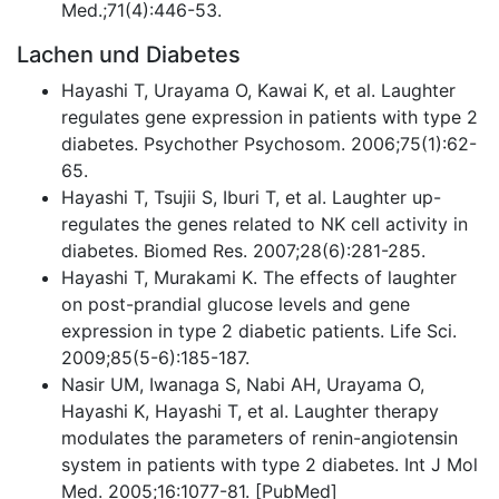
Med.;71(4):446-53.
Lachen und Diabetes
Hayashi T, Urayama O, Kawai K, et al. Laughter
regulates gene expression in patients with type 2
diabetes. Psychother Psychosom. 2006;75(1):62-
65.
Hayashi T, Tsujii S, Iburi T, et al. Laughter up-
regulates the genes related to NK cell activity in
diabetes. Biomed Res. 2007;28(6):281-285.
Hayashi T, Murakami K. The effects of laughter
on post-prandial glucose levels and gene
expression in type 2 diabetic patients. Life Sci.
2009;85(5-6):185-187.
Nasir UM, Iwanaga S, Nabi AH, Urayama O,
Hayashi K, Hayashi T, et al. Laughter therapy
modulates the parameters of renin-angiotensin
system in patients with type 2 diabetes. Int J Mol
Med. 2005;16:1077-81. [PubMed]