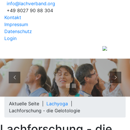
info@lachverband.org
+49 8027 90 88 304
Kontakt
Impressum
Datenschutz
Login
EUROPÄISCHER
BERUFSVERBAND
FÜR
LACHYOGA
UND
Aktuelle Seite |
Lachyoga
|
Lachforschung - die Gelotologie
Lachforschung - die