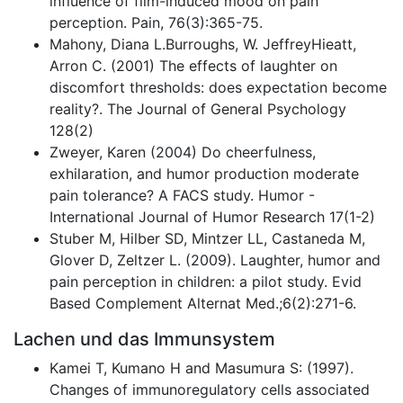
influence of film-induced mood on pain
perception. Pain, 76(3):365-75.
Mahony, Diana L.Burroughs, W. JeffreyHieatt,
Arron C. (2001) The effects of laughter on
discomfort thresholds: does expectation become
reality?. The Journal of General Psychology
128(2)
Zweyer, Karen (2004) Do cheerfulness,
exhilaration, and humor production moderate
pain tolerance? A FACS study. Humor -
International Journal of Humor Research 17(1-2)
Stuber M, Hilber SD, Mintzer LL, Castaneda M,
Glover D, Zeltzer L. (2009). Laughter, humor and
pain perception in children: a pilot study. Evid
Based Complement Alternat Med.;6(2):271-6.
Lachen und das Immunsystem
Kamei T, Kumano H and Masumura S: (1997).
Changes of immunoregulatory cells associated