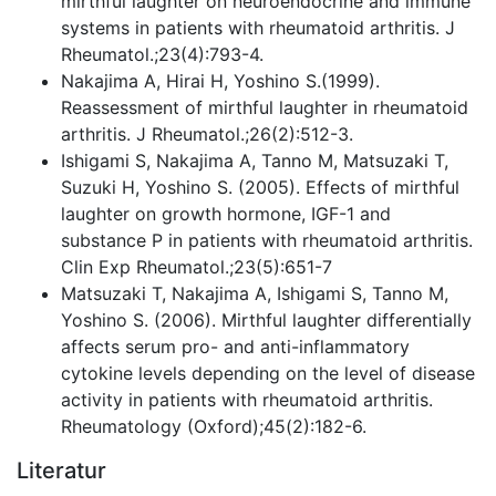
mirthful laughter on neuroendocrine and immune
systems in patients with rheumatoid arthritis. J
Rheumatol.;23(4):793-4.
Nakajima A, Hirai H, Yoshino S.(1999).
Reassessment of mirthful laughter in rheumatoid
arthritis. J Rheumatol.;26(2):512-3.
Ishigami S, Nakajima A, Tanno M, Matsuzaki T,
Suzuki H, Yoshino S. (2005). Effects of mirthful
laughter on growth hormone, IGF-1 and
substance P in patients with rheumatoid arthritis.
Clin Exp Rheumatol.;23(5):651-7
Matsuzaki T, Nakajima A, Ishigami S, Tanno M,
Yoshino S. (2006). Mirthful laughter differentially
affects serum pro- and anti-inflammatory
cytokine levels depending on the level of disease
activity in patients with rheumatoid arthritis.
Rheumatology (Oxford);45(2):182-6.
Literatur