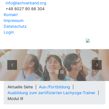
info@lachverband.org
+49 8027 90 88 304
Kontakt
Impressum
Datenschutz
Login
EUROPÄISCHER
BERUFSVERBAND
Aktuelle Seite |
Aus-/Fortbildung
|
Ausbildung zum zertifizierten Lachyoga-Trainer
|
Modul III